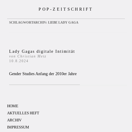
Zum
POP-ZEITSCHRIFT
Inhalt
springen
SCHLAGWORTARCHIV:
LIEBE LADY GAGA
Lady Gagas digitale Intimität
von Christian Metz
10.8.2024
Gender Studies Anfang der 2010er Jahre
HOME
AKTUELLES HEFT
ARCHIV
IMPRESSUM