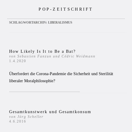
Zum
POP-ZEITSCHRIFT
Inhalt
springen
SCHLAGWORTARCHIV:
LIBERALISMUS
How Likely Is It to Be a Bat?
von Sebastien Fanzun und Cédric Weidmann
1.4.2020
Überfordert die Corona-Pandemie die Sicherheit und Sterilität
liberaler Moralphilosophie?
Gesamtkunstwerk und Gesamtkonsum
von Jörg Scheller
4.6.2016