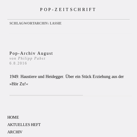
Zum
POP-ZEITSCHRIFT
Inhalt
springen
SCHLAGWORTARCHIV:
LASSIE
Pop-Archiv August
von Philipp Pabst
6.8.2016
1949: Haustiere und Heidegger. Über ein Stück Erziehung aus der
»Hör Zu!
«
HOME
AKTUELLES HEFT
ARCHIV