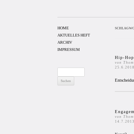
Zum
Inhalt
springen
HOME
SCHLAGWO
AKTUELLES HEFT
ARCHIV
IMPRESSUM
Hip-Hop,
von Thom
25.6.201
Suchen
nach:
Entscheidu
Engagem
von Thom
14.7.201