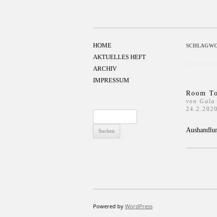
Zum
Inhalt
springen
HOME
SCHLAGWO
AKTUELLES HEFT
ARCHIV
IMPRESSUM
Room To
von Gala
24.2.202
Suchen
nach:
Aushandlun
Powered by
WordPress