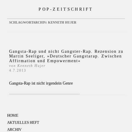
Zum
POP-ZEITSCHRIFT
Inhalt
springen
SCHLAGWORTARCHIV:
KENNETH HUJER
Gangsta-Rap und nicht Gangster-Rap. Rezension zu
Martin Seeliger, »Deutscher Gangstarap. Zwischen
Affirmation und Empowerment«
von Kenneth Hujer
4.7.2013
Gangsta-Rap ist nicht irgendein Genre
HOME
AKTUELLES HEFT
ARCHIV