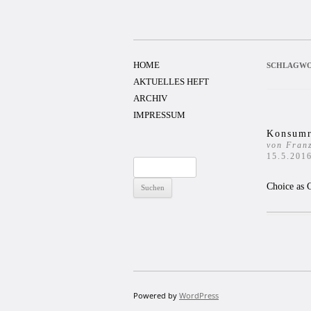
Zum
Inhalt
springen
HOME
SCHLAGWO
AKTUELLES HEFT
ARCHIV
IMPRESSUM
Konsumr
von Fran
15.5.201
Suchen
nach:
Choice as 
Powered by
WordPress