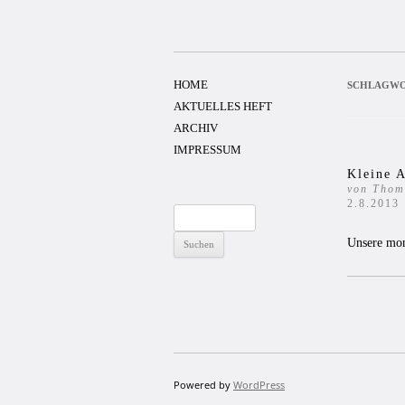
Zum
Inhalt
springen
HOME
SCHLAGWO
AKTUELLES HEFT
ARCHIV
IMPRESSUM
Kleine A
von Thom
2.8.2013
Suchen
nach:
Unsere mon
Powered by
WordPress