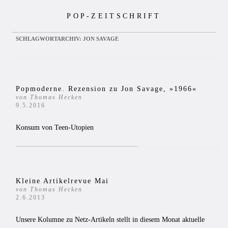
Zum
POP-ZEITSCHRIFT
Inhalt
springen
SCHLAGWORTARCHIV:
JON SAVAGE
Popmoderne. Rezension zu Jon Savage, »1966«
von Thomas Hecken
9.5.2016
Konsum von Teen-Utopien
Kleine Artikelrevue Mai
von Thomas Hecken
2.6.2013
Unsere Kolumne zu Netz-Artikeln stellt in diesem Monat aktuelle