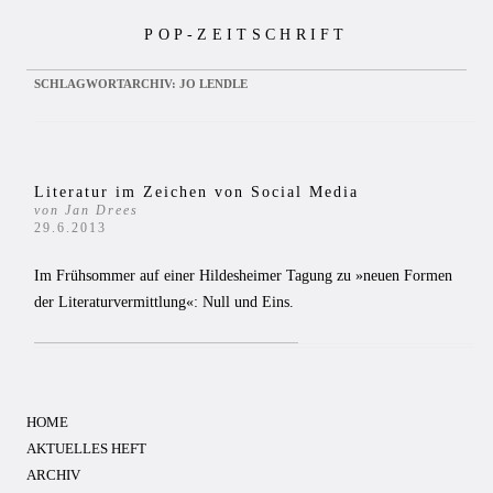
Zum
POP-ZEITSCHRIFT
Inhalt
springen
SCHLAGWORTARCHIV:
JO LENDLE
Literatur im Zeichen von Social Media
von Jan Drees
29.6.2013
Im Frühsommer auf einer Hildesheimer Tagung zu »neuen Formen
der Literaturvermittlung«: Null und Eins.
HOME
AKTUELLES HEFT
ARCHIV