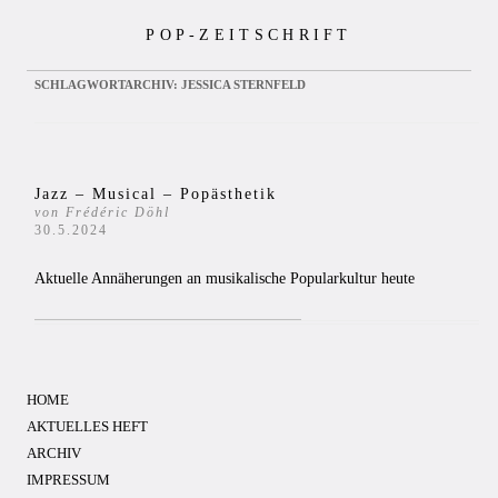
Zum
POP-ZEITSCHRIFT
Inhalt
springen
SCHLAGWORTARCHIV:
JESSICA STERNFELD
Jazz – Musical – Popästhetik
von Frédéric Döhl
30.5.2024
Aktuelle Annäherungen an musikalische Popularkultur heute
HOME
AKTUELLES HEFT
ARCHIV
IMPRESSUM