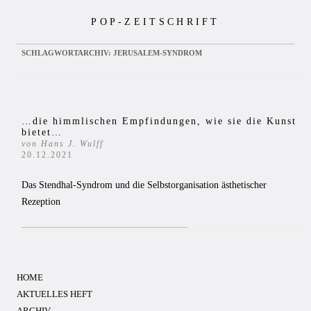
Zum
POP-ZEITSCHRIFT
Inhalt
springen
SCHLAGWORTARCHIV:
JERUSALEM-SYNDROM
…die himmlischen Empfindungen, wie sie die Kunst
bietet…
von Hans J. Wulff
20.12.2021
Das Stendhal-Syndrom und die Selbstorganisation ästhetischer
Rezeption
HOME
AKTUELLES HEFT
ARCHIV