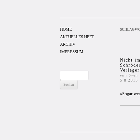
Zum
Inhalt
springen
HOME
SCHLAGWO
AKTUELLES HEFT
ARCHIV
IMPRESSUM
Nicht im
Schröder
Verleger
Suchen
von Sven
5.8.2013
nach:
»Sogar wen