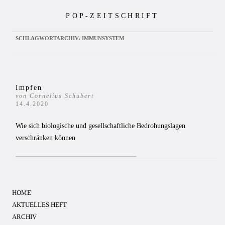
Zum
POP-ZEITSCHRIFT
Inhalt
springen
SCHLAGWORTARCHIV:
IMMUNSYSTEM
Impfen
von Cornelius Schubert
14.4.2020
Wie sich biologische und gesellschaftliche Bedrohungslagen
verschränken können
HOME
AKTUELLES HEFT
ARCHIV