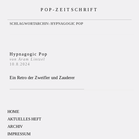
Zum
POP-ZEITSCHRIFT
Inhalt
springen
SCHLAGWORTARCHIV:
HYPNAGOGIC POP
Hypnagogic Pop
von Aram Lintzel
10.8.2024
Ein Retro der Zweifler und Zauderer
HOME
AKTUELLES HEFT
ARCHIV
IMPRESSUM