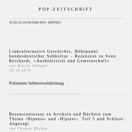
Zum
POP-ZEITSCHRIFT
Inhalt
springen
SCHLAGWORTARCHIV:
HIPPIES
Linksalternative Geschichte, Höhepunkt
bundesdeutscher Subkultur – Rezension zu Sven
Reichardt, »Authentizität und Gemeinschaft«
von Martin Seeliger
10.10.2014
Politisierte Selbstverwirklichung
Rezensionsessay zu Artikeln und Büchern zum
Thema ›Hipness‹ und ›Hipster‹. Teil 5 und Schluss:
Angesagt
von Thomas Hecken