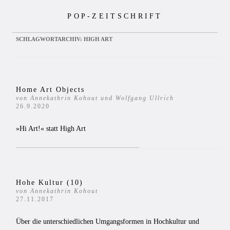
Zum
POP-ZEITSCHRIFT
Inhalt
springen
SCHLAGWORTARCHIV:
HIGH ART
Home Art Objects
von Annekathrin Kohout und Wolfgang Ullrich
26.9.2020
»Hi Art!« statt High Art
Hohe Kultur (10)
von Annekathrin Kohout
27.11.2017
Über die unterschiedlichen Umgangsformen in Hochkultur und