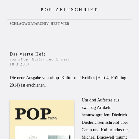
Zum
POP-ZEITSCHRIFT
Inhalt
springen
SCHLAGWORTARCHIV:
HEFT VIER
Das vierte Heft
von »Pop. Kultur und Kritik«
18.3.2014
Die neue Ausgabe von »Pop. Kultur und Kritik« (Heft 4, Frühling
2014) ist erschienen.
Um drei Aufsätze aus
zwanzig Artikeln
herauszugreifen: Diedrich
Diederichsen schreibt über
Camp und Kulturindustrie,
Michael Bracewell träumt