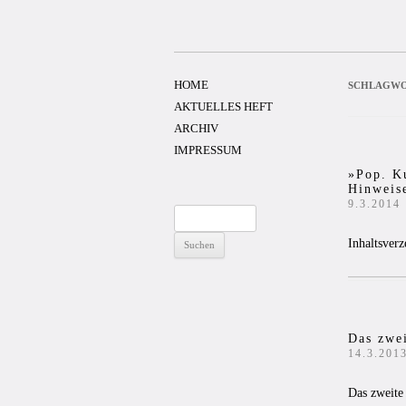
Zum
Inhalt
springen
HOME
SCHLAGWO
AKTUELLES HEFT
ARCHIV
IMPRESSUM
»Pop. Ku
Hinweis
9.3.2014
Suchen
nach:
Inhaltsver
Das zwei
14.3.201
Das zweite 