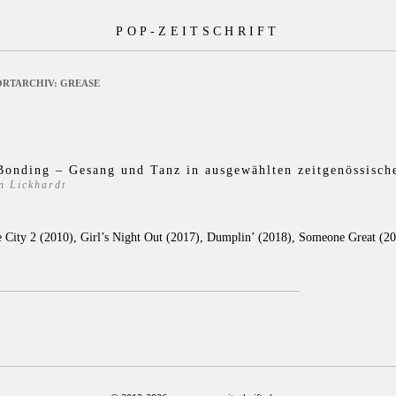
POP-ZEITSCHRIFT
RTARCHIV:
GREASE
Bonding – Gesang und Tanz in ausgewählten zeitgenössisch
n Lickhardt
0
e City 2 (2010), Girl’s Night Out (2017), Dumplin’ (2018), Someone Great (2