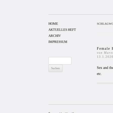
Zum
Inhalt
springen
HOME
SCHLAGWO
AKTUELLES HEFT
ARCHIV
IMPRESSUM
Female 
von Mare
13.1.202
Suchen
nach:
Sex and th
etc.