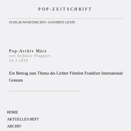
Zum
POP-ZEITSCHRIFT
Inhalt
springen
SCHLAGWORTARCHIV:
GOODBYE LENIN
Pop-Archiv März
von Stefanie Plappert
14.3.2016
Ein Beitrag zum Thema des Lichter Filmfest Frankfurt International:
Grenzen
HOME
AKTUELLES HEFT
ARCHIV