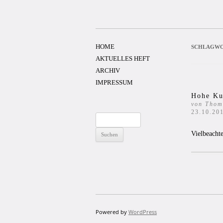
Zum
Inhalt
springen
HOME
SCHLAGWO
AKTUELLES HEFT
ARCHIV
IMPRESSUM
Hohe Ku
von Thom
23.10.20
Suchen
nach:
Vielbeachte
Powered by
WordPress