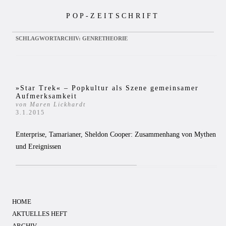
Zum
POP-ZEITSCHRIFT
Inhalt
springen
SCHLAGWORTARCHIV:
GENRETHEORIE
»Star Trek« – Popkultur als Szene gemeinsamer
Aufmerksamkeit
von Maren Lickhardt
3.1.2015
Enterprise, Tamarianer, Sheldon Cooper: Zusammenhang von Mythen
und Ereignissen
HOME
AKTUELLES HEFT
ARCHIV