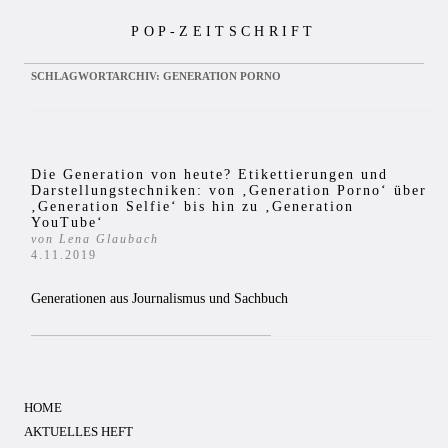
Zum
POP-ZEITSCHRIFT
Inhalt
springen
SCHLAGWORTARCHIV:
GENERATION PORNO
Die Generation von heute? Etikettierungen und
Darstellungstechniken: von ‚Generation Porno‘ über
‚Generation Selfie‘ bis hin zu ‚Generation
YouTube‘
von Lena Glaubach
4.11.2019
Generationen aus Journalismus und Sachbuch
HOME
AKTUELLES HEFT