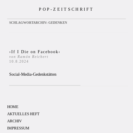
Zum
POP-ZEITSCHRIFT
Inhalt
springen
SCHLAGWORTARCHIV:
GEDENKEN
›If I Die on Facebook‹
von Ramón Reichert
10.8.2024
Social-Media-Gedenkstätten
HOME
AKTUELLES HEFT
ARCHIV
IMPRESSUM