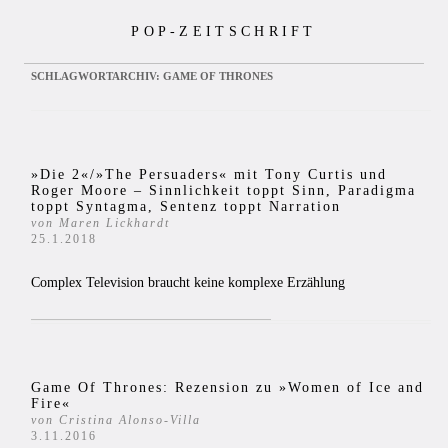
Zum
POP-ZEITSCHRIFT
Inhalt
springen
SCHLAGWORTARCHIV:
GAME OF THRONES
»Die 2«/»The Persuaders« mit Tony Curtis und
Roger Moore – Sinnlichkeit toppt Sinn, Paradigma
toppt Syntagma, Sentenz toppt Narration
von Maren Lickhardt
25.1.2018
Complex Television braucht keine komplexe Erzählung
Game Of Thrones: Rezension zu »Women of Ice and
Fire«
von Cristina Alonso-Villa
3.11.2016