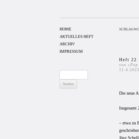
Zum
Inhalt
springen
HOME
SCHLAGWO
AKTUELLES HEFT
ARCHIV
IMPRESSUM
Heft 22
von »Pop.
11.4.202
Suchen
nach:
Die neue Au
Insgesamt 
– etwa zu 
geschriebe
Jörg Schel