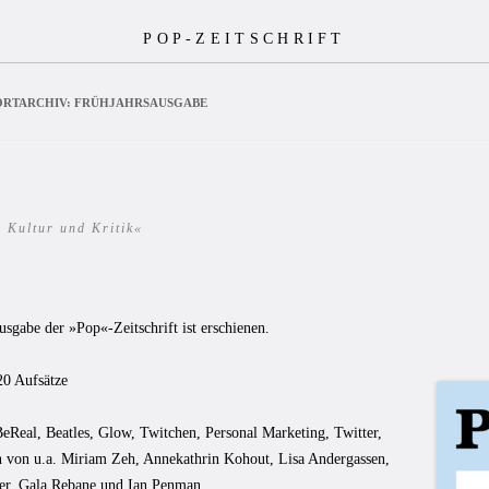
POP-ZEITSCHRIFT
RTARCHIV:
FRÜHJAHRSAUSGABE
 Kultur und Kritik«
3
sgabe der »Pop«-Zeitschrift ist erschienen.
20 Aufsätze
BeReal, Beatles, Glow, Twitchen, Personal Marketing, Twitter,
n von u.a. Miriam Zeh, Annekathrin Kohout, Lisa Andergassen,
ler, Gala Rebane und Ian Penman.