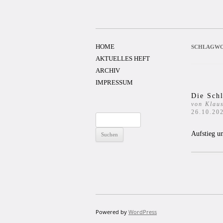
Zum
Inhalt
springen
HOME
SCHLAGWO
AKTUELLES HEFT
ARCHIV
IMPRESSUM
Die Schl
von Klau
26.10.20
Suchen
nach:
Aufstieg u
Powered by
WordPress