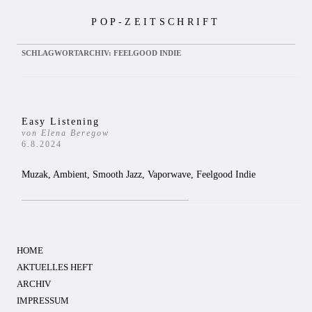
Zum
POP-ZEITSCHRIFT
Inhalt
springen
SCHLAGWORTARCHIV:
FEELGOOD INDIE
Easy Listening
von Elena Beregow
6.8.2024
Muzak, Ambient, Smooth Jazz, Vaporwave, Feelgood Indie
HOME
AKTUELLES HEFT
ARCHIV
IMPRESSUM