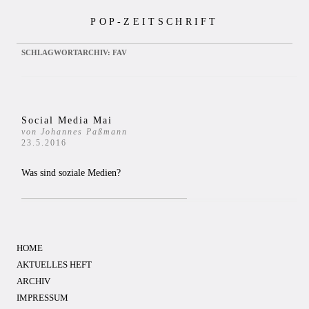
Zum
POP-ZEITSCHRIFT
Inhalt
springen
SCHLAGWORTARCHIV:
FAV
Social Media Mai
von Johannes Paßmann
23.5.2016
Was sind soziale Medien?
HOME
AKTUELLES HEFT
ARCHIV
IMPRESSUM