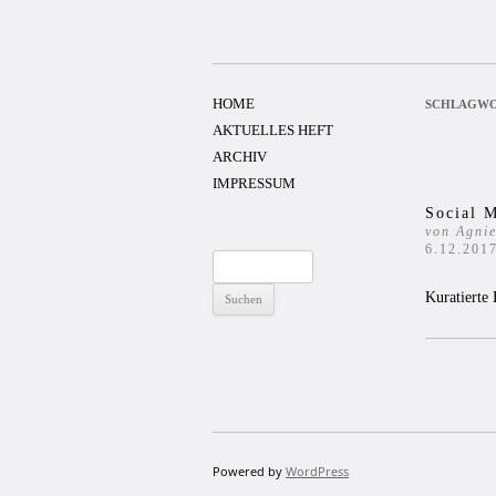
Zum
Inhalt
springen
HOME
SCHLAGWO
AKTUELLES HEFT
ARCHIV
IMPRESSUM
Social 
von Agni
6.12.201
Suchen
nach:
Kuratierte
Powered by
WordPress