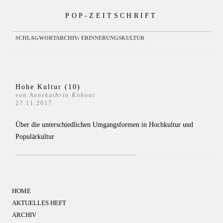
Zum
POP-ZEITSCHRIFT
Inhalt
springen
SCHLAGWORTARCHIV:
ERINNERUNGSKULTUR
Hohe Kultur (10)
von Annekathrin Kohout
27.11.2017
Über die unterschiedlichen Umgangsformen in Hochkultur und
Populärkultur
HOME
AKTUELLES HEFT
ARCHIV