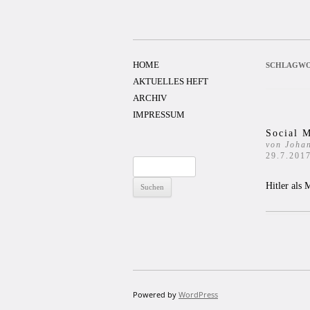
Zum
Inhalt
springen
HOME
SCHLAGWO
AKTUELLES HEFT
ARCHIV
IMPRESSUM
Social M
von Joha
29.7.201
Suchen
nach:
Hitler als
Powered by
WordPress