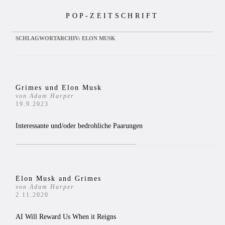
Zum
POP-ZEITSCHRIFT
Inhalt
springen
SCHLAGWORTARCHIV:
ELON MUSK
Grimes und Elon Musk
von Adam Harper
19.9.2023
Interessante und/oder bedrohliche Paarungen
Elon Musk and Grimes
von Adam Harper
2.11.2020
AI Will Reward Us When it Reigns