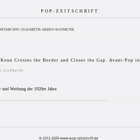
POP-ZEITSCHRIFT
RTARCHIV:
ELISABETH-ARDEN-KOSMETIK
 Keun Crosses the Border and Closes the Gap. Avant-Pop i
k
n Lickhardt
7
ur und Werbung der 1920er Jahre
© 2012-2026 www.pop-zeitschrift.de