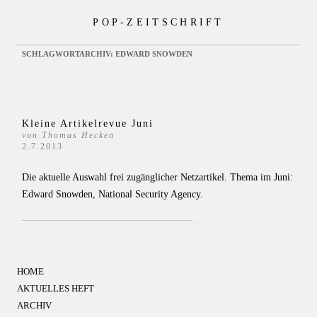
Zum
POP-ZEITSCHRIFT
Inhalt
springen
SCHLAGWORTARCHIV:
EDWARD SNOWDEN
Kleine Artikelrevue Juni
von Thomas Hecken
2.7.2013
Die aktuelle Auswahl frei zugänglicher Netzartikel. Thema im Juni:
Edward Snowden, National Security Agency.
HOME
AKTUELLES HEFT
ARCHIV