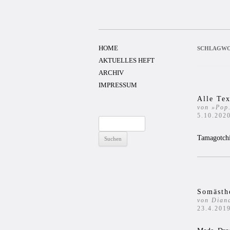
Zum
Inhalt
springen
HOME
SCHLAGWO
AKTUELLES HEFT
ARCHIV
IMPRESSUM
Alle Tex
von »Pop.
5.10.202
Suchen
nach:
Tamagotchi
Somästh
von Dian
23.4.201