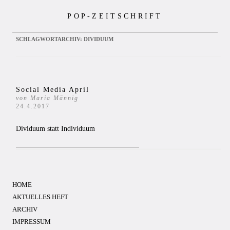
Zum
POP-ZEITSCHRIFT
Inhalt
springen
SCHLAGWORTARCHIV:
DIVIDUUM
Social Media April
von Maria Männig
24.4.2017
Dividuum statt Individuum
HOME
AKTUELLES HEFT
ARCHIV
IMPRESSUM