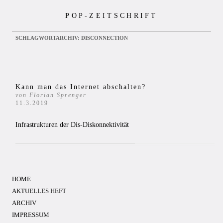
Zum
POP-ZEITSCHRIFT
Inhalt
springen
SCHLAGWORTARCHIV:
DISCONNECTION
Kann man das Internet abschalten?
von Florian Sprenger
11.3.2019
Infrastrukturen der Dis-Diskonnektivität
HOME
AKTUELLES HEFT
ARCHIV
IMPRESSUM