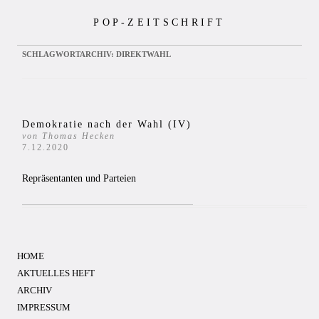
Zum
POP-ZEITSCHRIFT
Inhalt
springen
SCHLAGWORTARCHIV:
DIREKTWAHL
Demokratie nach der Wahl (IV)
von Thomas Hecken
7.12.2020
Repräsentanten und Parteien
HOME
AKTUELLES HEFT
ARCHIV
IMPRESSUM