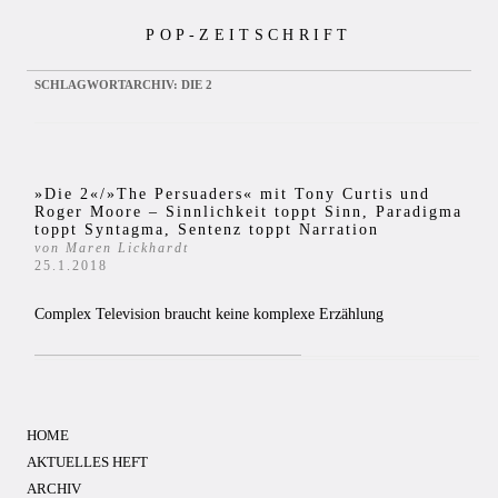
Zum
POP-ZEITSCHRIFT
Inhalt
springen
SCHLAGWORTARCHIV:
DIE 2
»Die 2«/»The Persuaders« mit Tony Curtis und
Roger Moore – Sinnlichkeit toppt Sinn, Paradigma
toppt Syntagma, Sentenz toppt Narration
von Maren Lickhardt
25.1.2018
Complex Television braucht keine komplexe Erzählung
HOME
AKTUELLES HEFT
ARCHIV