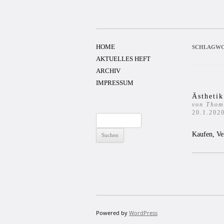
Zum
Inhalt
springen
HOME
SCHLAGWO
AKTUELLES HEFT
ARCHIV
IMPRESSUM
Ästheti
von Thom
20.1.202
Suchen
nach:
Kaufen, Ve
Powered by
WordPress