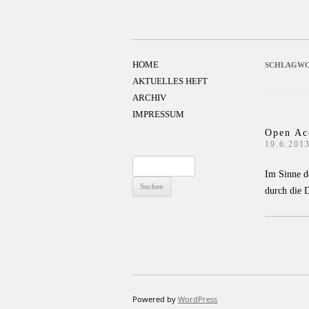
Zum
Inhalt
springen
HOME
SCHLAGWO
AKTUELLES HEFT
ARCHIV
IMPRESSUM
Open Ac
19.6.201
Suchen
Im Sinne d
nach:
durch die 
Powered by
WordPress