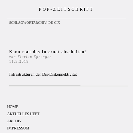
Zum
POP-ZEITSCHRIFT
Inhalt
springen
SCHLAGWORTARCHIV:
DE-CIX
Kann man das Internet abschalten?
von Florian Sprenger
11.3.2019
Infrastrukturen der Dis-Diskonnektivität
HOME
AKTUELLES HEFT
ARCHIV
IMPRESSUM