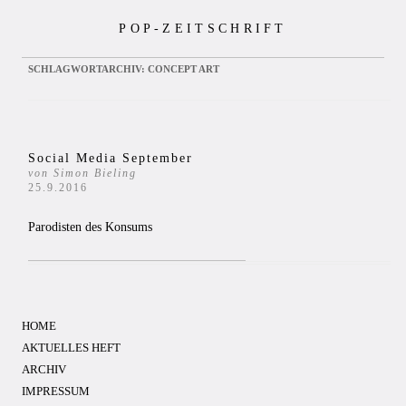
Zum
POP-ZEITSCHRIFT
Inhalt
springen
SCHLAGWORTARCHIV:
CONCEPT ART
Social Media September
von Simon Bieling
25.9.2016
Parodisten des Konsums
HOME
AKTUELLES HEFT
ARCHIV
IMPRESSUM