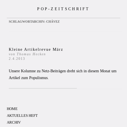
Zum
POP-ZEITSCHRIFT
Inhalt
springen
SCHLAGWORTARCHIV:
CHÁVEZ
Kleine Artikelrevue März
von Thomas Hecken
2.4.2013
Unsere Kolumne zu Netz-Beiträgen dreht sich in diesem Monat um
Artikel zum Populismus.
HOME
AKTUELLES HEFT
ARCHIV