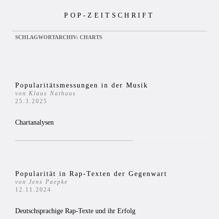
Zum
POP-ZEITSCHRIFT
Inhalt
springen
SCHLAGWORTARCHIV:
CHARTS
Popularitätsmessungen in der Musik
von Klaus Nathaus
25.3.2025
Chartanalysen
Popularität in Rap-Texten der Gegenwart
von Jens Paepke
12.11.2024
Deutschsprachige Rap-Texte und ihr Erfolg