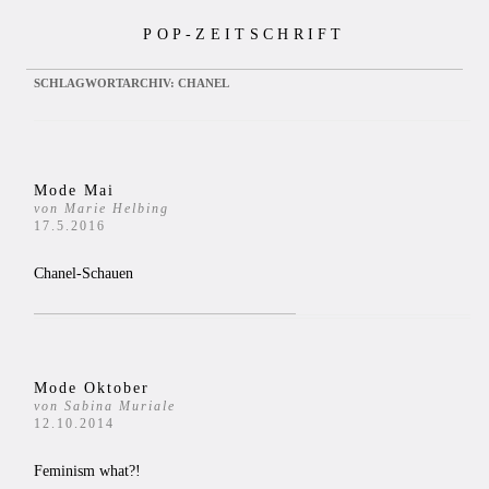
Zum
POP-ZEITSCHRIFT
Inhalt
springen
SCHLAGWORTARCHIV:
CHANEL
Mode Mai
von Marie Helbing
17.5.2016
Chanel-Schauen
Mode Oktober
von Sabina Muriale
12.10.2014
Feminism what?!