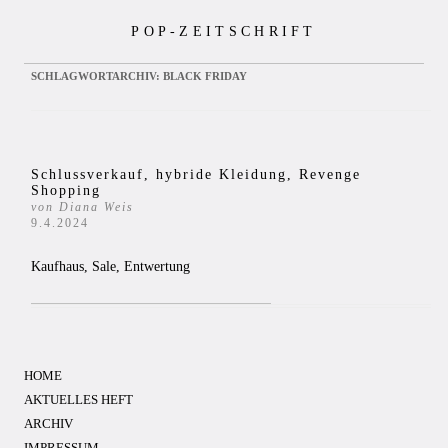
Zum
POP-ZEITSCHRIFT
Inhalt
springen
SCHLAGWORTARCHIV:
BLACK FRIDAY
Schlussverkauf, hybride Kleidung, Revenge
Shopping
von Diana Weis
9.4.2024
Kaufhaus, Sale, Entwertung
HOME
AKTUELLES HEFT
ARCHIV
IMPRESSUM