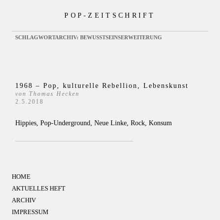
Zum
POP-ZEITSCHRIFT
Inhalt
springen
SCHLAGWORTARCHIV:
BEWUSSTSEINSERWEITERUNG
1968 – Pop, kulturelle Rebellion, Lebenskunst
von Thomas Hecken
2.5.2018
Hippies, Pop-Underground, Neue Linke, Rock, Konsum
HOME
AKTUELLES HEFT
ARCHIV
IMPRESSUM